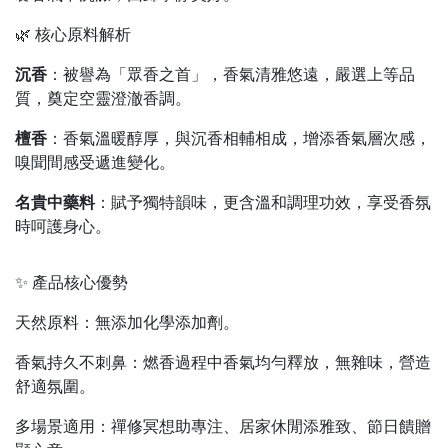
🌿 核心原料解析
沉香
：被譽為「眾香之首」，香氣清雅悠遠，嚴選上等品
質，奠定空靈澄澈香調
。
檀香
：香氣溫暖醇厚，與沉香相輔相成，增添香氣層次感，
嗅聞間感受遞進變化
。
名貴中藥料
：賦予獨特韻味，更含溫和調理功效，享受香氛
時呵護身心
。
✨ 產品核心優勢
天然原料
：
無添加化學添加劑
。
香氣持久不刺鼻：燃香過程中香氣均勻釋放，無雜味，營造
舒適氛圍
。
多場景適用：禪修冥想助專注、居家休閒添雅致、節日饋贈