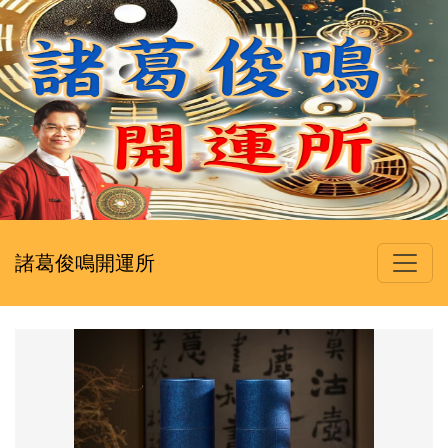
諸葛俊鳴開運所