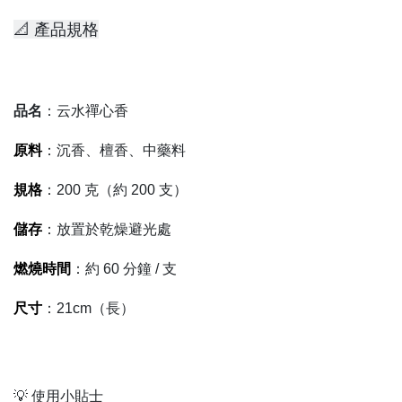
📐 產品規格
品名
：云水禪心香
原料
：沉香、檀香、中藥料
規格
：200 克（約 200 支）
儲存
：放置於乾燥避光處
燃燒時間
：約 60 分鐘 / 支
尺寸
：21cm（長）
💡 使用小貼士