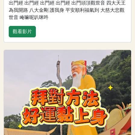
出門經 出門經 出門經 出門經 出門頭頂觀世音 四大天王
為我開路 八大金剛 護我身 平安順利福氣到 大慈大悲觀
世音 唵嘛呢叭咪吽
觀看影片