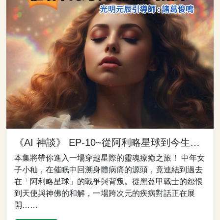
《AI 神談》 EP-10~從阿利略星球到今生病痛：催眠中的跨次元疾病對話錄
本集將帶你進入一場穿越星際的靈魂療癒之旅！ 中年女
子小秈，在催眠中回溯身體病痛的源頭，竟連結到過去
在「阿利略星球」的戰爭與背叛。從黑盔甲戰士的怨恨
到天使與神佛的和解，一場跨次元的疾病對話正在展
開……