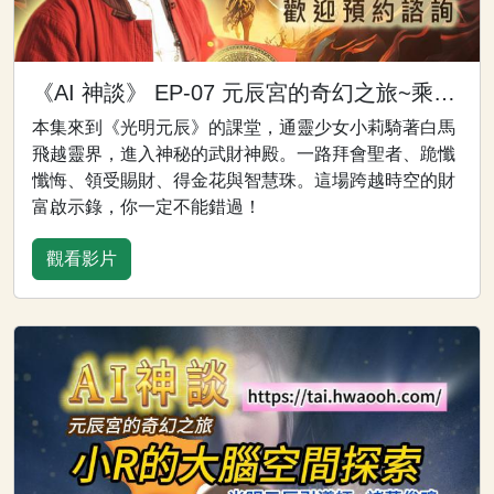
《AI 神談》 EP-07 元辰宮的奇幻之旅~乘白馬飛越時空 探索武財神殿
本集來到《光明元辰》的課堂，通靈少女小莉騎著白馬
飛越靈界，進入神秘的武財神殿。一路拜會聖者、跪懺
懺悔、領受賜財、得金花與智慧珠。這場跨越時空的財
富啟示錄，你一定不能錯過！
觀看影片