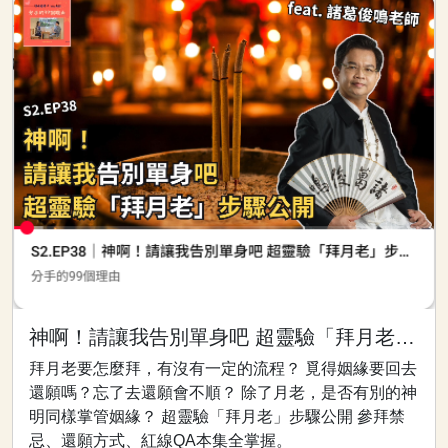
神啊！請讓我告別單身吧 超靈驗「拜月老」步驟公開
拜月老要怎麼拜，有沒有一定的流程？ 覓得姻緣要回去
還願嗎？忘了去還願會不順？ 除了月老，是否有別的神
明同樣掌管姻緣？ 超靈驗「拜月老」步驟公開 參拜禁
忌、還願方式、紅線QA本集全掌握。