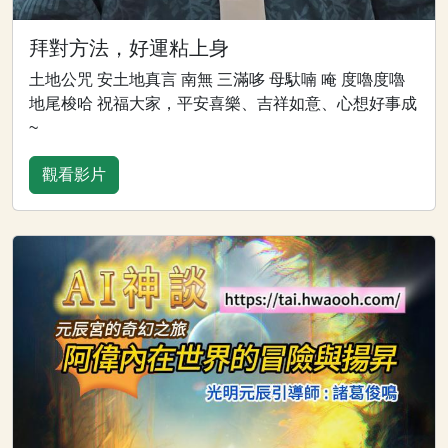
拜對方法，好運粘上身
土地公咒 安土地真言 南無 三滿哆 母馱喃 唵 度嚕度嚕
地尾梭哈 祝福大家，平安喜樂、吉祥如意、心想好事成
~
觀看影片