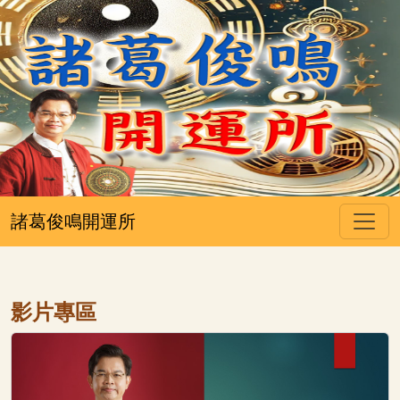
諸葛俊鳴開運所
影片專區