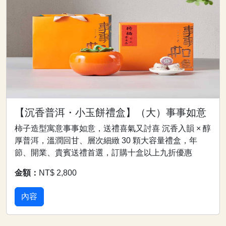
【沉香普洱・小玉餅禮盒】（大）事事如意
柿子造型寓意事事如意，送禮喜氣又討喜 沉香入韻 × 醇
厚普洱，溫潤回甘、層次細緻 30 顆大容量禮盒，年
節、開業、貴賓送禮首選，訂購十盒以上九折優惠
金額：
NT$ 2,800
內容