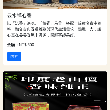
云水禪心香
以「沉香」為魂、「檀香」為骨，搭配十餘種名貴中藥
料，融合古典香道雅致與現代生活需求，點燃一支，讓
心靈在裊裊香氣中沉澱，回歸寧靜美好。
金額：
NT$ 600
內容