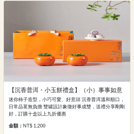
【沉香普洱・小玉餅禮盒】（小）事事如意
迷你柿子造型，小巧可愛、好意頭 沉香普洱溫和順口，
日常品茗無負擔 雙罐設計象徵好事成雙，送禮分享剛剛
好，訂購十盒以上九折優惠
金額：
NT$ 1,200