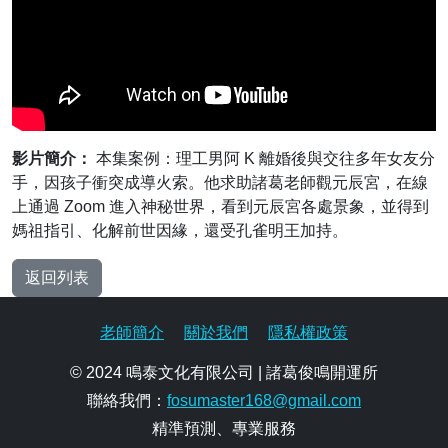
影片簡介：
本集案例：理工男阿 K 離婚後與交往多年女友分
手，因孩子衝突成導火索。他求助諸葛老師觀元辰宮，在線
上通過 Zoom 進入神秘世界，看到元辰宮各處景象，並得到
媽祖指引、化解前世因緣，還受孔雀明王加持。
返回列表
老師簡介
關於我們
隱私權政策
© 2024 鳴泰文化有限公司 | 諸葛俊鳴開運所
聯絡我們：
fosumaster168@gmail.com
精準預測、專業服務