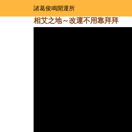
諸葛俊鳴開運所
相艾之地～改運不用靠拜拜