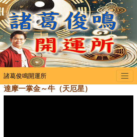
諸葛俊鳴開運所
達摩一掌金～牛（天厄星）